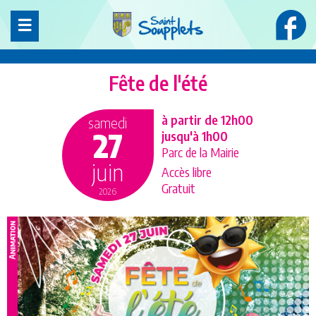
Panneau de gestion des cookies
Fête de l'été
à partir de 12h00
samedi
27
jusqu'à 1h00
Parc de la Mairie
juin
Accès libre
Gratuit
2026