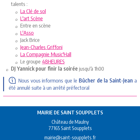
talents :
La Clé de sol
L'art Scène
Entre en scène
L'Asso
Jack Brice
Jean-Charles Griffoni
La Compagnie Music'Hall
Le groupe
48HEURES
DJ Yannick pour finir la soirée
jusqu'à 1h00
Nous vous informons que le
Bûcher de la Saint-Jean
a
été annulé suite à un arrêté préfectoral
MAIRIE DE SAINT SOUPPLETS
Château de Maulny
77165 Saint Soupplets
mairie@saint-soupplets.fr