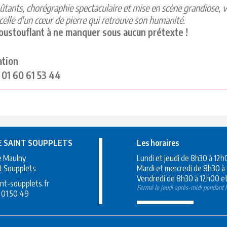
tants, chorégraphie spectaculaire et mise en scène grandiose, v
celle d'un cœur de pierre qui retrouve son humanité.
oustouflant à ne manquer sous aucun prétexte !
ation
01 60 61 53 44
E SAINT SOUPPLETS
Les horaires
e Maulny
Lundi et jeudi de 8h30 à 12
t Soupplets
Mardi et mercredi de 8h30 à
Vendredi de 8h30 à 12h00 et
nt-soupplets.fr
Fermé le jeudi après-midi pendant l
 01 50 49