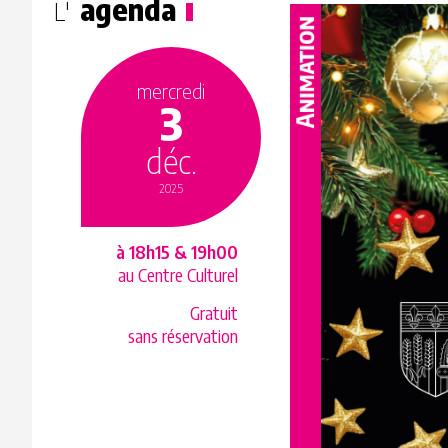
agenda
L'
mercredi
3
déc.
2025
à 18h15 & 19h00
au Centre Culturel
Gratuit
sans réservation