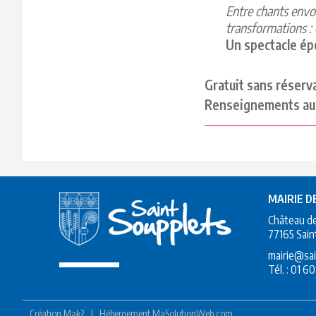
Entre chants envoû
transformations : 
Un spectacle ép
Gratuit sans réserv
Renseignements au 
MAIRIE D
Château d
77165 Sain
mairie@sai
Tél. :
01 60
Création
Mak2
|
Hébergement
MaSolutionWeb.com