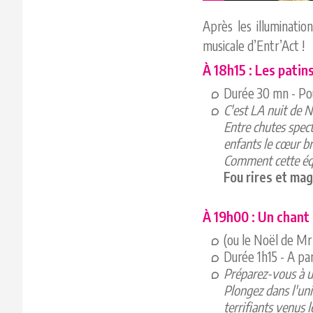
Après les illuminati
musicale d’Entr’Act !
À 18h15 : Les patin
Durée 30 mn - Pour
C'est LA nuit de No
Entre chutes spect
enfants le cœur br
Comment cette équ
Fou rires et magi
À 19h00 : Un chant
(ou le Noël de Mr
Durée 1h15 - A par
Préparez-vous à u
Plongez dans l'uni
terrifiants venus l