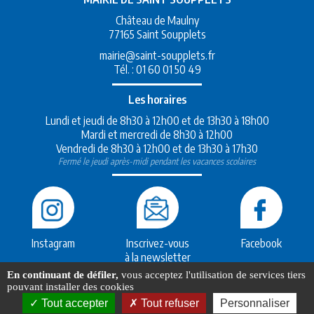
Château de Maulny
77165 Saint Soupplets
mairie@saint-soupplets.fr
Tél. :
01 60 01 50 49
Les horaires
Lundi et jeudi de 8h30 à 12h00 et de 13h30 à 18h00
Mardi et mercredi de 8h30 à 12h00
Vendredi de 8h30 à 12h00 et de 13h30 à 17h30
Fermé le jeudi après-midi pendant les vacances scolaires
Instagram
Inscrivez-vous
Facebook
à la newsletter
En continuant de défiler,
vous acceptez l'utilisation de services tiers
Création
Mak2
Saint-soupplets.fr 2007-2026
pouvant installer des cookies
Hébergement
MaSolutionWeb.com
Mentions légales
Tout accepter
Tout refuser
Personnaliser