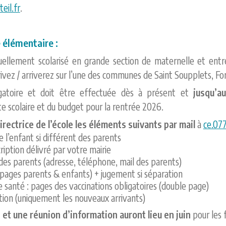
eil.fr
.
e élémentaire :
ellement scolarisé en grande section de maternelle et entre
ivez / arriverez sur l’une des communes de Saint Soupplets, Fo
ligatoire et doit être effectuée dès à présent et
jusqu’a
arte scolaire et du budget pour la rentrée 2026.
directrice de l’école les éléments suivants par mail
à
ce.07
’enfant si différent des parents
cription délivré par votre mairie
es parents (adresse, téléphone, mail des parents)
 (pages parents & enfants) + jugement si séparation
e santé : pages des vaccinations obligatoires (double page)
ation (uniquement les nouveaux arrivants)
e et une réunion d’information auront lieu en juin
pour les f