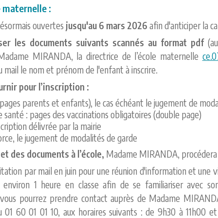
e maternelle :
 désormais ouvertes
jusqu'au 6 mars 2026
afin d'anticiper la ca
ser les documents suivants scannés au format pdf
(a
 Madame MIRANDA, la directrice de l’école maternelle
ce.0
du mail le nom et prénom de l'enfant à inscrire.
urnir pour l’inscription :
(pages parents et enfants), le cas échéant le jugement de modal
e santé : pages des vaccinations obligatoires (double page)
cription délivrée par la mairie
orce, le jugement de modalités de garde
 et des documents à l’école,
Madame MIRANDA, procédera à l
tation par mail en juin pour une réunion d'information et une vi
 environ 1 heure en classe afin de se familiariser avec s
 vous pourrez prendre contact auprès de Madame MIRANDA, d
u 01 60 01 01 10, aux horaires suivants : de 9h30 à 11h00 e