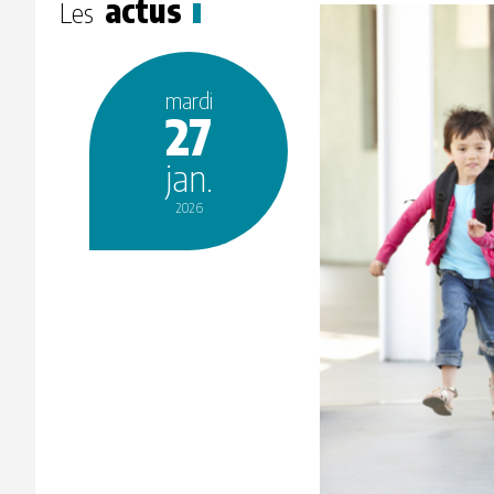
actus
Les
mardi
27
jan.
2026