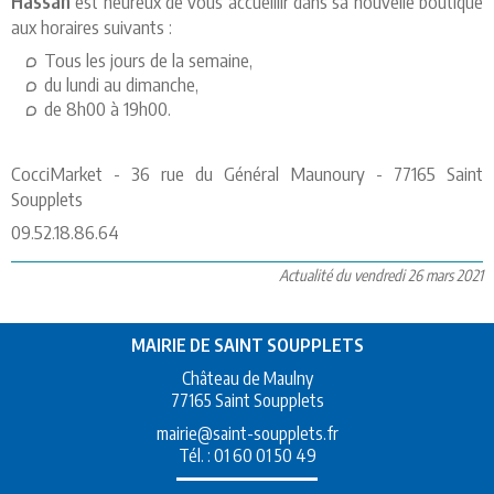
Hassan
est heureux de vous accueillir dans sa nouvelle boutique
aux horaires suivants :
Tous les jours de la semaine,
du lundi au dimanche,
de 8h00 à 19h00.
CocciMarket - 36 rue du Général Maunoury - 77165 Saint
Soupplets
09.52.18.86.64
Actualité du vendredi 26 mars 2021
MAIRIE DE SAINT SOUPPLETS
Château de Maulny
77165 Saint Soupplets
mairie@saint-soupplets.fr
Tél. :
01 60 01 50 49