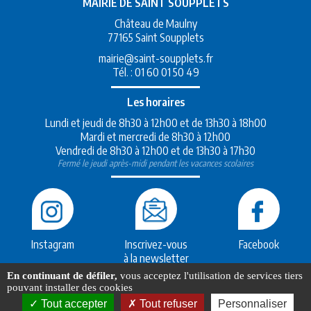
MAIRIE DE SAINT SOUPPLETS
Château de Maulny
77165 Saint Soupplets
mairie@saint-soupplets.fr
Tél. :
01 60 01 50 49
Les horaires
Lundi et jeudi de 8h30 à 12h00 et de 13h30 à 18h00
Mardi et mercredi de 8h30 à 12h00
Vendredi de 8h30 à 12h00 et de 13h30 à 17h30
Fermé le jeudi après-midi pendant les vacances scolaires
Instagram
Inscrivez-vous
Facebook
à la newsletter
En continuant de défiler,
vous acceptez l'utilisation de services tiers
Création
Mak2
Saint-soupplets.fr 2007-2026
pouvant installer des cookies
Hébergement
MaSolutionWeb.com
Mentions légales
Tout accepter
Tout refuser
Personnaliser