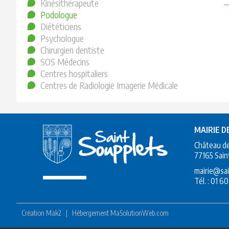
Kinésithérapeute
Podologue
Diététiciens
Psychologue
Chirurgien dentiste
SOS Médecins
Centres hospitaliers
Centres de Radiologie Imagerie Médicale
MAIRIE D
Château d
77165 Sain
mairie@sai
Tél. :
01 60
Création
Mak2
|
Hébergement
MaSolutionWeb.com