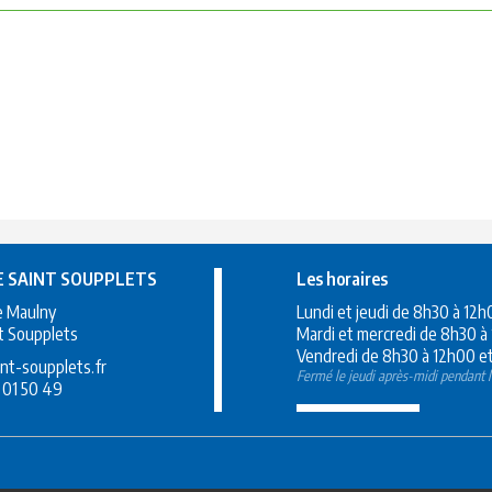
E SAINT SOUPPLETS
Les horaires
e Maulny
Lundi et jeudi de 8h30 à 12
t Soupplets
Mardi et mercredi de 8h30 à
Vendredi de 8h30 à 12h00 et
nt-soupplets.fr
Fermé le jeudi après-midi pendant l
 01 50 49