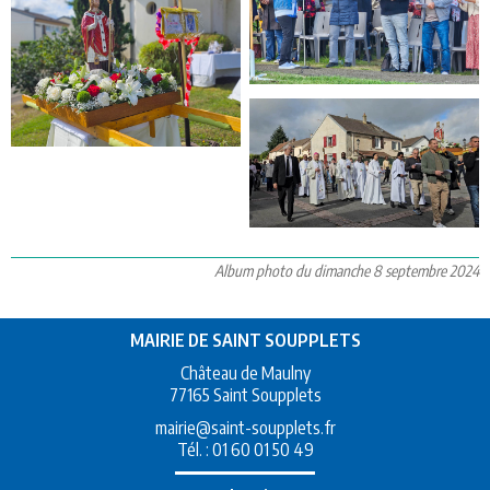
Album photo du dimanche 8 septembre 2024
MAIRIE DE SAINT SOUPPLETS
Château de Maulny
77165 Saint Soupplets
mairie@saint-soupplets.fr
Tél. :
01 60 01 50 49