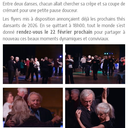
Entre deux danses, chacun allait chercher sa crêpe et sa coupe de
crémant pour une petite pause douceur.
Les flyers mis à disposition annonçaient déjà les prochains thés
dansants de 2026. En se quittant à 18h00, tout le monde s’est
donné
rendez-vous le 22 février prochain
pour partager à
nouveau ces beaux moments dynamiques et conviviaux.