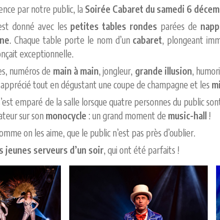
nce par notre public, la
Soirée Cabaret du samedi 6 décem
 est donné avec les
petites tables rondes
parées de
napp
gne
. Chaque table porte le nom d’un
cabaret
, plongeant imm
onçait exceptionnelle.
tes, numéros de
main à main
, jongleur,
grande illusion
, humor
, apprécié tout en dégustant une coupe de champagne et les
m
’est emparé de la salle lorsque quatre personnes du public so
ateur sur son
monocycle
: un grand moment de
music-hall
!
mme on les aime, que le public n’est pas près d’oublier.
s jeunes serveurs d’un soir
, qui ont été parfaits !