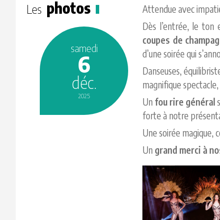
photos
Les
Attendue avec impatie
Dès l’entrée, le ton
coupes de champa
samedi
d’une soirée qui s’ann
6
Danseuses, équilibris
déc.
magnifique spectacle
2025
Un
fou rire général
s
forte à notre présent
Une soirée magique, co
Un
grand merci à no