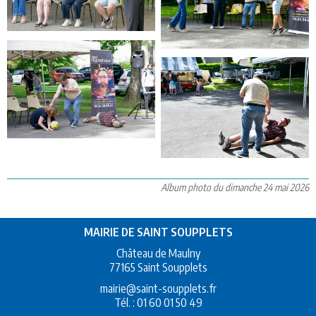
Album photo du dimanche 24 mai 2026
MAIRIE DE SAINT SOUPPLETS
Château de Maulny
77165 Saint Soupplets
mairie@saint-soupplets.fr
Tél. :
01 60 01 50 49