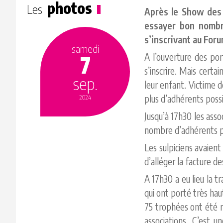
photos
Les
Après le Show des 
essayer bon nombre
s’inscrivant au For
samedi
7
A l’ouverture des po
s’inscrire. Mais certa
sep.
leur enfant. Victime d
plus d’adhérents possi
2024
Jusqu’à 17h30 les asso
nombre d’adhérents po
Les sulpiciens avaien
d’alléger la facture des
A 17h30 a eu lieu la 
qui ont porté très ha
75 trophées ont été r
associations. C’est 