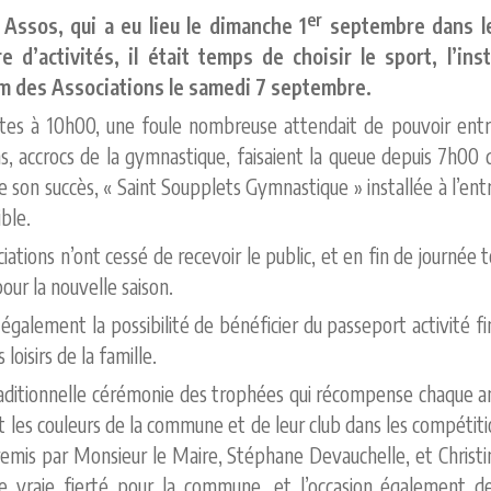
er
Assos, qui a eu lieu le dimanche 1
septembre dans le
 d’activités, il était temps de choisir le sport, l’in
um des Associations le samedi 7 septembre.
rtes à 10h00, une foule nombreuse attendait de pouvoir entr
ins, accrocs de la gymnastique, faisaient la queue depuis 7h00
e son succès, « Saint Soupplets Gymnastique » installée à l’entré
ble.
ciations n’ont cessé de recevoir le public, et en fin de journée
ur la nouvelle saison.
t également la possibilité de bénéficier du passeport activité
 loisirs de la famille.
traditionnelle cérémonie des trophées qui récompense chaque an
ut les couleurs de la commune et de leur club dans les compéti
emis par Monsieur le Maire, Stéphane Devauchelle, et Christi
une vraie fierté pour la commune, et l’occasion également d