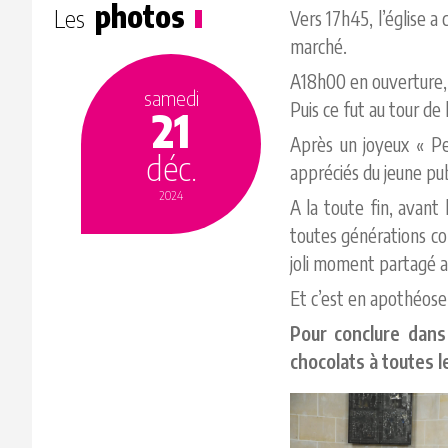
photos
Les
Vers 17h45, l’église a
marché.
A18h00 en ouverture, 
samedi
Puis ce fut au tour de 
21
Après un joyeux « Pe
déc.
appréciés du jeune pub
2024
A la toute fin, avant
toutes générations co
joli moment partagé a
Et c’est en apothéose 
Pour conclure dans
chocolats à toutes 